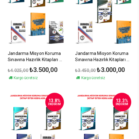
Jandarma Misyon Koruma
Jandarma Misyon Koruma
Sınavına Hazırlık Kitapları
Sınavına Hazırlık Kitapları
6’lı Set
5’li Set
Orijinal
Şu
Orijinal
Şu
₺
3.500,00
₺
3.000,00
₺
4.025,00
₺
3.450,00
fiyat:
andaki
fiyat:
andak
Kargo ücretsiz
Kargo ücretsiz
₺4.025,00.
fiyat:
₺3.450,00.
fiyat:
₺3.500,00.
₺3.00
13.8%
13.3%
İNDİRİM
İNDİRİM