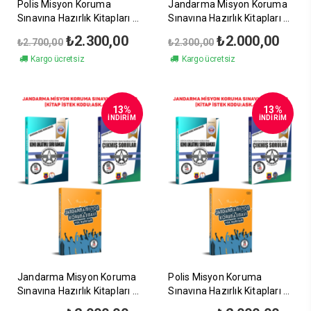
Polis Misyon Koruma
Jandarma Misyon Koruma
Sınavına Hazırlık Kitapları
Sınavına Hazırlık Kitapları
3’lü Set (1)
3’lü Set (2)
Orijinal
Şu
Orijinal
Şu
₺
2.300,00
₺
2.000,00
₺
2.700,00
₺
2.300,00
fiyat:
andaki
fiyat:
andak
Kargo ücretsiz
Kargo ücretsiz
₺2.700,00.
fiyat:
₺2.300,00.
fiyat:
₺2.300,00.
₺2.00
13%
13%
İNDİRİM
İNDİRİM
Jandarma Misyon Koruma
Polis Misyon Koruma
Sınavına Hazırlık Kitapları
Sınavına Hazırlık Kitapları
3’lü Set (3)
3’lü Set (3)