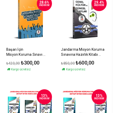
28.6%
29.4%
İNDİRİM
İNDİRİM
Başarı İçin
Jandarma Misyon Koruma
Misyon Koruma Sınavı
Sınavına Hazırlık Kitabı
Yol Haritam
Genel Kültür ve Güncel
Orijinal
Şu
Orijinal
Şu
₺
300,00
₺
600,00
₺
420,00
₺
850,00
Olaylar
fiyat:
andaki
fiyat:
andaki
Kargo ücretsiz
Kargo ücretsiz
₺420,00.
fiyat:
₺850,00.
fiyat:
₺300,00.
₺600,00.
13%
13%
İNDİRİM
İNDİRİM