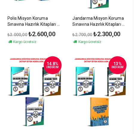
Polis Misyon Koruma
Jandarma Misyon Koruma
Sınavına Hazırlık Kitapları
Sınavına Hazırlık Kitapları
4’lü Set (2)
3’lü Set (1)
Orijinal
Şu
Orijinal
Şu
₺
2.600,00
₺
2.300,00
₺
3.000,00
₺
2.700,00
fiyat:
andaki
fiyat:
andak
Kargo ücretsiz
Kargo ücretsiz
₺3.000,00.
fiyat:
₺2.700,00.
fiyat:
₺2.600,00.
₺2.30
14.8%
13%
İNDİRİM
İNDİRİM