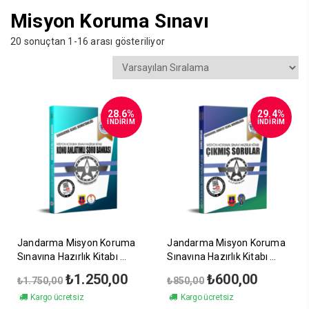
Misyon Koruma Sınavı
20 sonuçtan 1-16 arası gösteriliyor
28.6%
29.4%
İNDİRİM
İNDİRİM
Jandarma Misyon Koruma
Jandarma Misyon Koruma
Sınavına Hazırlık Kitabı
Sınavına Hazırlık Kitabı
Konu Anlatımlı Soru
Çıkmış Sorular
Orijinal
Şu
Orijinal
Şu
₺
1.250,00
₺
600,00
₺
1.750,00
₺
850,00
Bankası
fiyat:
andaki
fiyat:
andaki
Kargo ücretsiz
Kargo ücretsiz
₺1.750,00.
fiyat:
₺850,00.
fiyat: