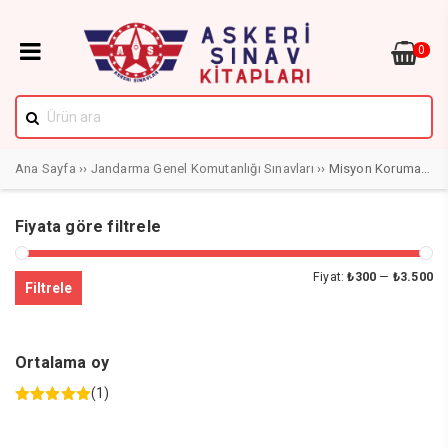
0
Ana Sayfa
››
Jandarma Genel Komutanlığı Sınavları
›› Misyon Koruma Sınavı
Fiyata göre filtrele
En
En
Fiyat:
₺300
—
₺3.500
Filtrele
dü
yü
fiy
fiy
Ortalama oy
(1)
5 üzerinden
5
oy aldı