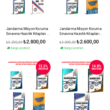
Jandarma Misyon Koruma
Jandarma Misyon Koruma
Sınavına Hazırlık Kitapları
Sınavına Hazırlık Kitapları
4’lü Set (1)
4’lü Set (2)
Orijinal
Şu
Orijinal
Şu
₺
2.800,00
₺
2.600,00
₺
3.250,00
₺
3.000,00
fiyat:
andaki
fiyat:
andak
Kargo ücretsiz
Kargo ücretsiz
₺3.250,00.
fiyat:
₺3.000,00.
fiyat:
₺2.800,00.
₺2.60
13.3%
14.8%
İNDİRİM
İNDİRİM