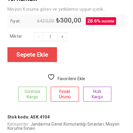
Misyon Koruma görev ve yetkilerine uygun içerik…
Genel kolluk değil, misyon koruma mantığına göre
hazırlandı.
Orijinal
Şu
₺
300,00
₺
420,00
28.6%
Fiyat:
İNDİRİM
Güncel Mevzuat esas alınarak hazırlandı…
fiyat:
andaki
QR kodla kanun ve yönetmeliklerde yapılan değişiklikleri
güncelleme imkanı…
₺420,00.
fiyat:
Başarı
Görsellerle zenginleştirilmiş içerik…
Miktar:
₺300,00.
İçin
Kuşe kağıda ve renkli baskı…
Misyon
Koruma
Sınavı
Sepete Ekle
Yol
Haritam
adet
Favorilere Ekle
Ücretsiz
Fırsat
Hızlı
Kargo
Ürünü
Kargo
Stok kodu:
ASK.4104
Kategoriler:
Jandarma Genel Komutanlığı Sınavları
,
Misyon
Koruma Sınavı