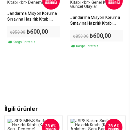
İNDİRİM
İNDİRİM
Jandarma Misyon Koruma
Jandarma Misyon Koruma
Sınavına Hazırlık Kitabı
Sınavına Hazırlık Kitabı
Deneme Testleri
Genel Kültür ve Güncel
Orijinal
Şu
₺
600,00
₺
850,00
Orijinal
Şu
₺
600,00
Olaylar
fiyat:
andaki
₺
850,00
fiyat:
andaki
₺850,00.
fiyat:
Kargo ücretsiz
₺850,00.
fiyat:
₺600,00.
Kargo ücretsiz
₺600,00
İlgili ürünler
28.6%
28.6%
İNDİRİM
İNDİRİM