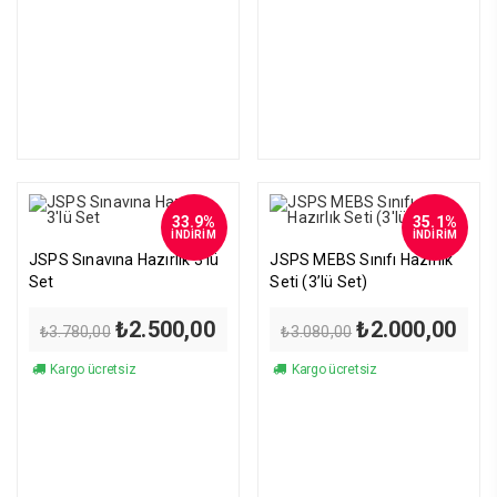
₺600,00.
₺1.5
33.9%
35.1%
İNDİRİM
İNDİRİM
JSPS Sınavına Hazırlık 3’lü
JSPS MEBS Sınıfı Hazırlık
Set
Seti (3’lü Set)
Orijinal
Şu
Orijinal
Şu
₺
2.500,00
₺
2.000,00
₺
3.780,00
₺
3.080,00
fiyat:
andaki
fiyat:
anda
₺3.780,00.
fiyat:
₺3.080,00.
fiyat
Kargo ücretsiz
Kargo ücretsiz
₺2.500,00.
₺2.0