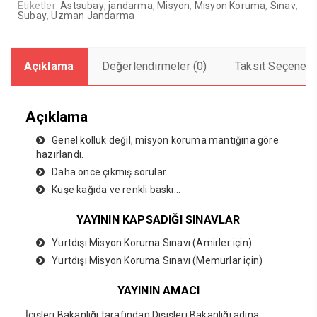
Etiketler:
Astsubay
,
jandarma
,
Misyon
,
Misyon Koruma
,
Sınav
,
Subay
,
Uzman Jandarma
Açıklama
Değerlendirmeler (0)
Taksit Seçenekl
Açıklama
Genel kolluk değil, misyon koruma mantığına göre
hazırlandı.
Daha önce çıkmış sorular…
Kuşe kağıda ve renkli baskı…
YAYININ KAPSADIĞI SINAVLAR
Yurtdışı Misyon Koruma Sınavı (Amirler için)
Yurtdışı Misyon Koruma Sınavı (Memurlar için)
YAYININ AMACI
İçişleri Bakanlığı tarafından Dışişleri Bakanlığı adına