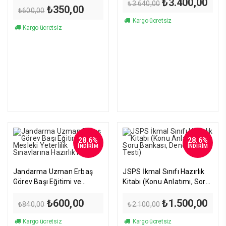
Orijinal
Şu
₺
3.400,00
₺
3.640,00
Orijinal
Şu
₺
350,00
fiyat:
anda
₺
600,00
fiyat:
andaki
₺3.640,00.
fiyat
Kargo ücretsiz
₺600,00.
fiyat:
₺3.4
Kargo ücretsiz
₺350,00.
28.6%
28.6%
İNDİRİM
İNDİRİM
Jandarma Uzman Erbaş
JSPS İkmal Sınıfı Hazırlık
Görev Başı Eğitimi ve
Kitabı (Konu Anlatımı, Soru
Mesleki Yeterlilik
Bankası, Deneme Testi)
Orijinal
Şu
Orijinal
Şu
₺
600,00
₺
1.500,00
Sınavlarına Hazırlık Kitabı
₺
840,00
₺
2.100,00
fiyat:
andaki
fiyat:
anda
₺840,00.
fiyat:
₺2.100,00.
fiyat
Kargo ücretsiz
Kargo ücretsiz