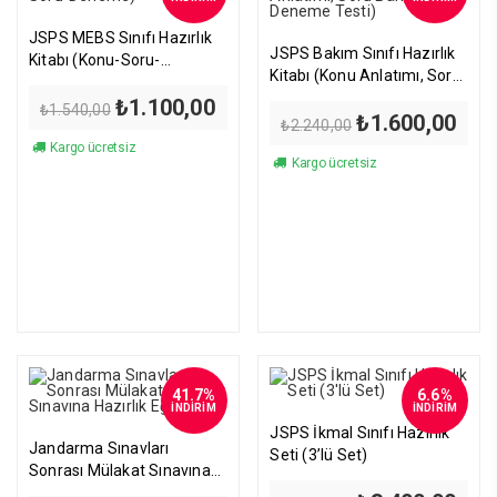
JSPS MEBS Sınıfı Hazırlık
JSPS Bakım Sınıfı Hazırlık
Kitabı (Konu-Soru-
Kitabı (Konu Anlatımı, Soru
Deneme)
Bankası, Deneme Testi)
Orijinal
Şu
₺
1.100,00
₺
1.540,00
Orijinal
Şu
₺
1.600,00
fiyat:
andaki
₺
2.240,00
fiyat:
anda
₺1.540,00.
fiyat:
Kargo ücretsiz
₺2.240,00.
fiyat
₺1.100,00.
Kargo ücretsiz
₺1.6
41.7%
6.6%
İNDİRİM
İNDİRİM
JSPS İkmal Sınıfı Hazırlık
Jandarma Sınavları
Seti (3’lü Set)
Sonrası Mülakat Sınavına
Hazırlık Eğitimi