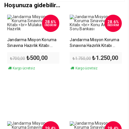
Hoşunuza gidebilir…
28.6%
28.6%
İNDİRİM
İNDİRİM
Jandarma Misyon Koruma
Jandarma Misyon Koruma
Sınavına Hazırlık Kitabı
Sınavına Hazırlık Kitabı
Mülakata Hazırlık
Konu Anlatımlı Soru
Orijinal
Şu
Orijinal
Şu
₺
500,00
₺
1.250,00
Bankası
₺
700,00
₺
1.750,00
fiyat:
andaki
fiyat:
anda
₺700,00.
fiyat:
₺1.750,00.
fiyat
Kargo ücretsiz
Kargo ücretsiz
₺500,00.
₺1.2
29.4%
29.4%