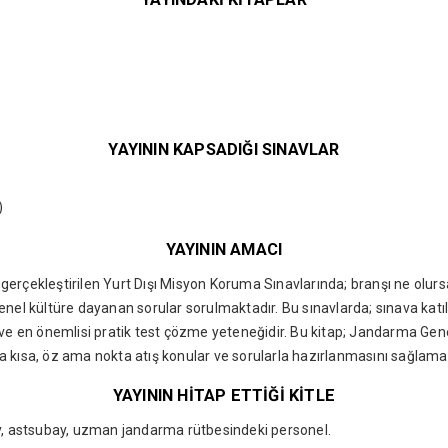
YAYININ KAPSADIĞI SINAVLAR
)
YAYININ AMACI
na gerçekleştirilen Yurt Dışı Misyon Koruma Sınavlarında; branşı ne olu
enel kültüre dayanan sorular sorulmaktadır. Bu sınavlarda; sınava katıl
 en önemlisi pratik test çözme yeteneğidir. Bu kitap; Jandarma Gene
a kısa, öz ama nokta atış konular ve sorularla hazırlanmasını sağlamak
YAYININ HİTAP ETTİĞİ KİTLE
, astsubay, uzman jandarma rütbesindeki personel.