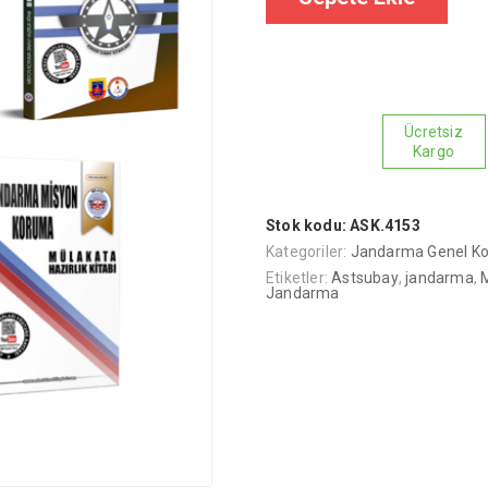
4'lü
Set
(1)
adet
Ücretsiz
Kargo
Stok kodu:
ASK.4153
Kategoriler:
Jandarma Genel Kom
Etiketler:
Astsubay
,
jandarma
,
Jandarma