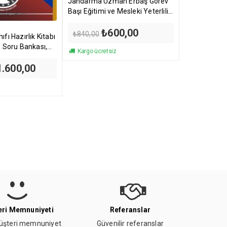
Jandarma Uzman Erbaş Görev
Başı Eğitimi ve Mesleki Yeterlilik
Sınavlarına Hazırlık Kitabı
Orijinal
Şu
₺
600,00
₺
840,00
fı Hazırlık Kitabı
fiyat:
andaki
, Soru Bankası,
₺840,00.
fiyat:
Kargo ücretsiz
₺600,00.
ijinal
Şu
1.600,00
yat:
andaki
.240,00.
fiyat:
₺1.600,00.
ri Memnuniyeti
Referanslar
şteri memnuniyet
Güvenilir referanslar