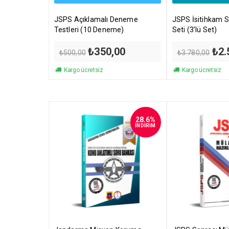
JSPS Açıklamalı Deneme
JSPS İsitihkam Sı
Testleri (10 Deneme)
Seti (3’lü Set)
Orijinal
Şu
Orij
₺
350,00
₺
2.
₺
500,00
₺
3.780,00
fiyat:
andaki
fiyat
₺500,00.
fiyat:
₺3.7
Kargo ücretsiz
Kargo ücretsiz
₺350,00.
28.6%
İNDİRİM