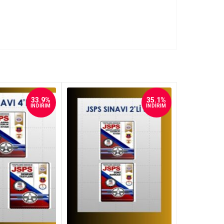
33.9%
35.1%
İNDİRİM
İNDİRİM