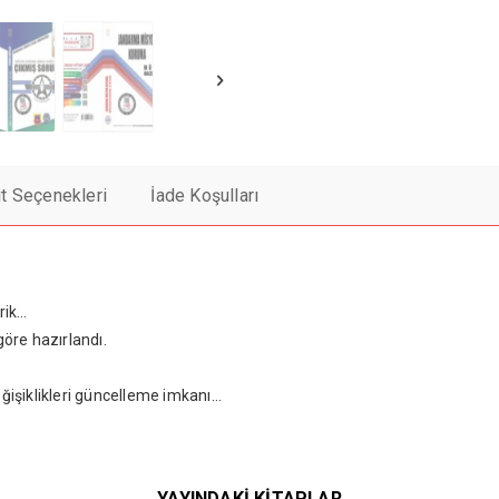
it Seçenekleri
İade Koşulları
rik…
öre hazırlandı.
ğişiklikleri güncelleme imkanı…
YAYINDAKİ KİTAPLAR