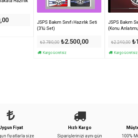
akata Hazırlık
al
Şu
,00
JSPS Bakım Sınıfı Hazırlık Seti
JSPS Bakım Sını
andaki
(3’lü Set)
(Konu Anlatımı
00.
fiyat:
₺500,00.
Deneme Testi)
Orijinal
Şu
Or
₺
2.500,00
₺
₺
3.780,00
₺
2.240,00
fiyat:
andaki
fi
₺3.780,00.
fiyat:
₺2
Kargo ücretsiz
Kargo ücretsiz
₺2.500,00.
Uygun Fiyat
Hızlı Kargo
Müşte
un fiyatlarla size
Siparişlerinizi aynı gün
100% Mü