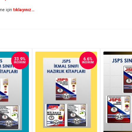
me için
tıklayınız…
33.9%
6.6%
İNDİRİM
İNDİRİM