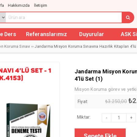
fa
Hakkımızda
İletişim
e Ders
Referanslarımız
Duyurular
ASK S
on Koruma Sınavı
›› Jandarma Misyon Koruma Sınavına Hazırlık Kitapları 4’lü 
Jandarma Misyon Koruma
4’lü Set (1)
Misyon Koruma görev ve yetkil
Genel kolluk değil, misyon kor
Güncel Mevzuat esas alınarak 
Ori
₺
2
₺
3.250,00
Fiyat:
QR kodla kanun ve yönetmelikle
fiy
Görsellerle zenginleştirilmiş iç
Kuşe kağıda ve renkli baskı…
₺3
Jandarma
Miktar:
Misyon
Koruma
Sınavına
Hazırlık
Sepete Ekle
Kitapları