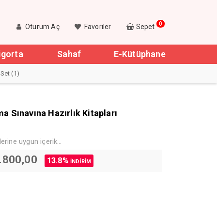
0
Oturum Aç
Favoriler
Sepet
igorta
Sahaf
E-Kütüphane
Set (1)
 Sınavına Hazırlık Kitapları
erine uygun içerik…
uma mantığına göre hazırlandı.
hazırlandı…
jinal
Şu
.800,00
13.8%
İNDİRİM
rde yapılan değişiklikleri güncelleme imkanı…
at:
andaki
erik…
.250,00.
fiyat:
₺2.800,00.