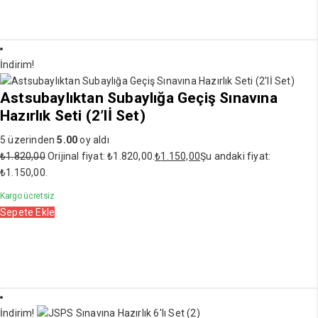
İndirim!
Astsubaylıktan Subaylığa Geçiş Sınavına
Hazırlık Seti (2’lİ Set)
5 üzerinden
5.00
oy aldı
₺
1.820,00
Orijinal fiyat: ₺1.820,00.
₺
1.150,00
Şu andaki fiyat:
₺1.150,00.
Kargo ücretsiz
Sepete Ekle
İndirim!