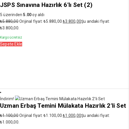
JSPS Sınavına Hazırlık 6’lı Set (2)
5 üzerinden
5.00
oy aldı
₺
5.880,00
Orijinal fiyat: ₺5.880,00.
₺
3.800,00
Şu andaki fiyat:
₺3.800,00.
Kargo ücretsiz
Sepete Ekle
İndirim!
Uzman Erbaş Temini Mülakata Hazırlık 2’li Set
₺
1.100,00
Orijinal fiyat: ₺1.100,00.
₺
1.000,00
Şu andaki fiyat:
₺1.000,00.