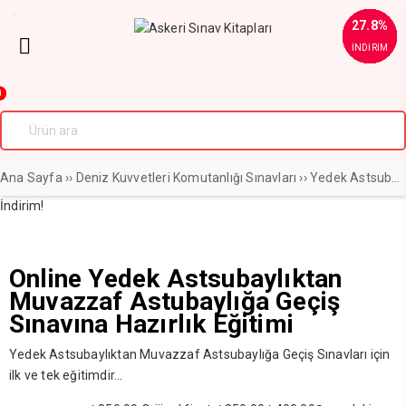
52.9%
24.8%
28.6%
36.8%
35.4%
33.9%
36.8%
28.6%
35.1%
27.8%
9.1%
İNDİRİM
İNDİRİM
İNDİRİM
İNDİRİM
İNDİRİM
İNDİRİM
İNDİRİM
İNDİRİM
İNDİRİM
İNDİRİM
İNDİRİM
0
Ana Sayfa
››
Deniz Kuvvetleri Komutanlığı Sınavları
››
Yedek Astsubaylıktan Muvazzaflığa Geçiş Sınavı
İndirim!
Online Yedek Astsubaylıktan
Muvazzaf Astubaylığa Geçiş
Sınavına Hazırlık Eğitimi
Yedek Astsubaylıktan Muvazzaf Astsubaylığa Geçiş Sınavları için
ilk ve tek eğitimdir…