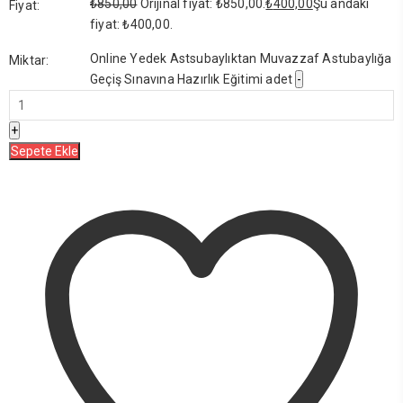
₺
850,00
Orijinal fiyat: ₺850,00.
₺
400,00
Şu andaki
Fiyat:
fiyat: ₺400,00.
Online Yedek Astsubaylıktan Muvazzaf Astubaylığa
Miktar:
Geçiş Sınavına Hazırlık Eğitimi adet
Sepete Ekle