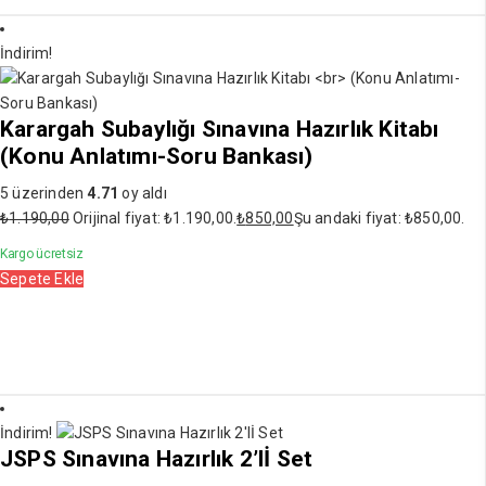
İndirim!
Karargah Subaylığı Sınavına Hazırlık Kitabı
(Konu Anlatımı-Soru Bankası)
5 üzerinden
4.71
oy aldı
₺
1.190,00
Orijinal fiyat: ₺1.190,00.
₺
850,00
Şu andaki fiyat: ₺850,00.
Kargo ücretsiz
Sepete Ekle
İndirim!
JSPS Sınavına Hazırlık 2’lİ Set