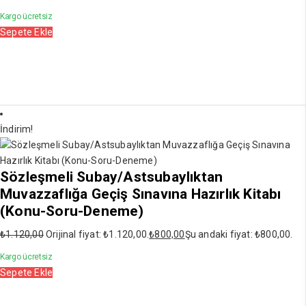
Kargo ücretsiz
Sepete Ekle
İndirim!
Sözleşmeli Subay/Astsubaylıktan
Muvazzaflığa Geçiş Sınavına Hazırlık Kitabı
(Konu-Soru-Deneme)
₺
1.120,00
Orijinal fiyat: ₺1.120,00.
₺
800,00
Şu andaki fiyat: ₺800,00.
Kargo ücretsiz
Sepete Ekle