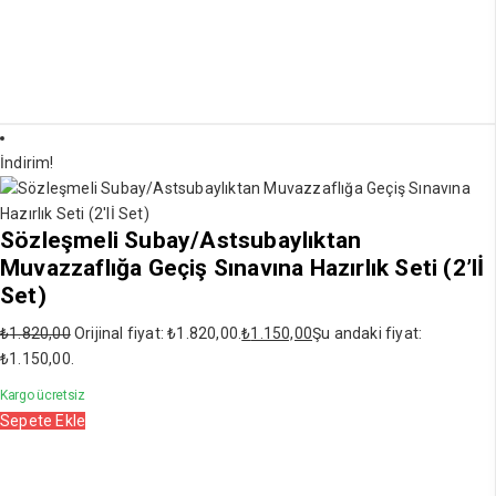
İndirim!
Sözleşmeli Subay/Astsubaylıktan
Muvazzaflığa Geçiş Sınavına Hazırlık Seti (2’lİ
Set)
₺
1.820,00
Orijinal fiyat: ₺1.820,00.
₺
1.150,00
Şu andaki fiyat:
₺1.150,00.
Kargo ücretsiz
Sepete Ekle