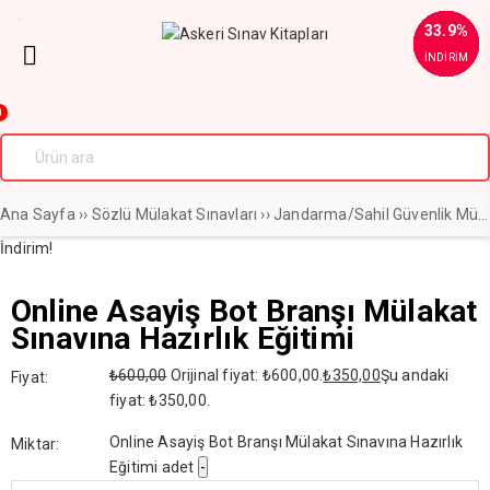
41.7%
35.1%
28.6%
32.4%
33.9%
34.1%
35.4%
28.6%
33.9%
30%
30%
İNDİRİM
İNDİRİM
İNDİRİM
İNDİRİM
İNDİRİM
İNDİRİM
İNDİRİM
İNDİRİM
İNDİRİM
İNDİRİM
İNDİRİM
0
Ana Sayfa
››
Sözlü Mülakat Sınavları
››
Jandarma/Sahil Güvenlik Mülakatları Sınavı
İndirim!
Online Asayiş Bot Branşı Mülakat
Sınavına Hazırlık Eğitimi
₺
600,00
Orijinal fiyat: ₺600,00.
₺
350,00
Şu andaki
Fiyat:
fiyat: ₺350,00.
Online Asayiş Bot Branşı Mülakat Sınavına Hazırlık
Miktar:
Eğitimi adet