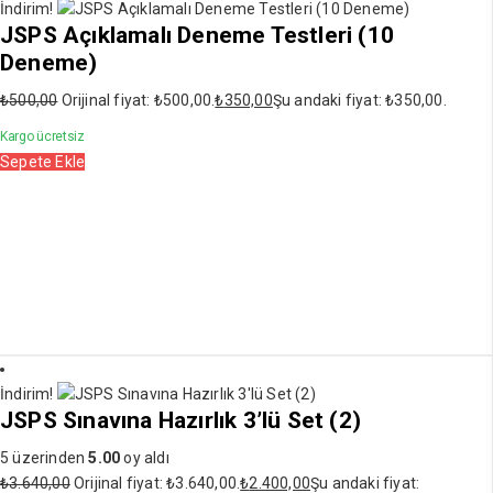
İndirim!
JSPS Açıklamalı Deneme Testleri (10
Deneme)
₺
500,00
Orijinal fiyat: ₺500,00.
₺
350,00
Şu andaki fiyat: ₺350,00.
Kargo ücretsiz
Sepete Ekle
İndirim!
JSPS Sınavına Hazırlık 3’lü Set (2)
5 üzerinden
5.00
oy aldı
₺
3.640,00
Orijinal fiyat: ₺3.640,00.
₺
2.400,00
Şu andaki fiyat: