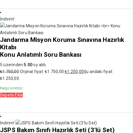
İndirim!
Jandarma Misyon Koruma Sınavına Hazırlık
Kitabı
Konu Anlatımlı Soru Bankası
5 üzerinden
5.00
oy aldı
₺
1.750,00
Orijinal fiyat: ₺1.750,00.
₺
1.250,00
Şu andaki fiyat:
₺1.250,00.
Kargo ücretsiz
Sepete Ekle
İndirim!
JSPS Bakım Sınıfı Hazırlık Seti (3’lü Set)