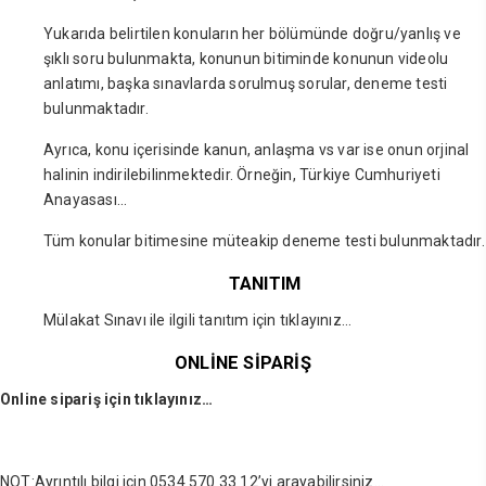
Yukarıda belirtilen konuların her bölümünde doğru/yanlış ve
şıklı soru bulunmakta, konunun bitiminde konunun videolu
anlatımı, başka sınavlarda sorulmuş sorular, deneme testi
bulunmaktadır.
Ayrıca, konu içerisinde kanun, anlaşma vs var ise onun orjinal
halinin indirilebilinmektedir. Örneğin, Türkiye Cumhuriyeti
Anayasası…
Tüm konular bitimesine müteakip deneme testi bulunmaktadır.
TANITIM
Mülakat Sınavı ile ilgili tanıtım için
tıklayınız…
ONLİNE SİPARİŞ
Online sipariş için tıklayınız…
NOT:Ayrıntılı bilgi için 0534 570 33 12’yi arayabilirsiniz…