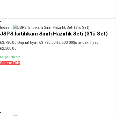
İndirim!
JSPS İsitihkam Sınıfı Hazırlık Seti (3’lü Set)
₺
3.780,00
Orijinal fiyat: ₺3.780,00.
₺
2.500,00
Şu andaki fiyat:
₺2.500,00.
Kargo ücretsiz
Sepete Ekle