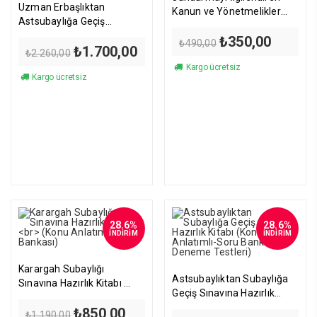
Uzman Erbaşlıktan
Kanun ve Yönetmelikler
Astsubaylığa Geçiş
(Cep Kitabı)
Sınavına Hazırlık Seti (3’lü
Orijinal
Şu
₺
350,00
₺
490,00
Orijinal
Şu
₺
1.700,00
Set)
fiyat:
andaki
₺
2.260,00
fiyat:
andaki
₺490,00.
fiyat:
Kargo ücretsiz
₺2.260,00.
fiyat:
₺350,00
Kargo ücretsiz
₺1.700,00.
28.6%
28.6%
İNDİRİM
İNDİRİM
Karargah Subaylığı
Astsubaylıktan Subaylığa
Sınavına Hazırlık Kitabı
Geçiş Sınavına Hazırlık
(Konu Anlatımı-Soru
Kitabı (Konu Anlatımlı-Soru
Orijinal
Şu
₺
850,00
Bankası)
₺
1.190,00