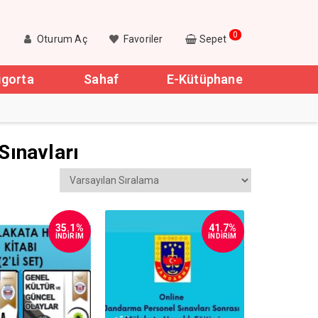
0
Oturum Aç
Favoriler
Sepet
igorta
Sahaf
E-Kütüphane
Sınavları
35.1%
41.7%
İNDİRİM
İNDİRİM