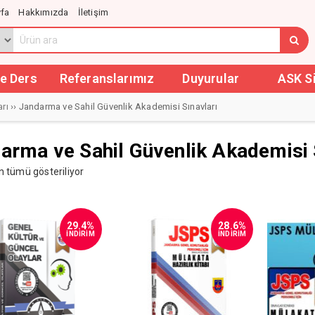
fa
Hakkımızda
İletişim
e Ders
Referanslarımız
Duyurular
ASK S
rı
›› Jandarma ve Sahil Güvenlik Akademisi Sınavları
arma ve Sahil Güvenlik Akademisi 
 tümü gösteriliyor
29.4%
28.6%
İNDİRİM
İNDİRİM