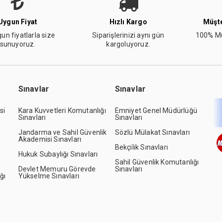
Uygun Fiyat
Hızlı Kargo
Müşte
un fiyatlarla size
Siparişlerinizi aynı gün
100% Mü
sunuyoruz.
kargoluyoruz.
Sınavlar
Sınavlar
si
Kara Kuvvetleri Komutanlığı
Emniyet Genel Müdürlüğü
Sınavları
Sınavları
Jandarma ve Sahil Güvenlik
Sözlü Mülakat Sınavları
Akademisi Sınavları
Bekçilik Sınavları
Hukuk Subaylığı Sınavları
Sahil Güvenlik Komutanlığı
Devlet Memuru Görevde
Sınavları
ğı
Yükselme Sınavları