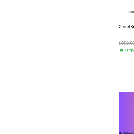
Genel K
₺
850,0
Kargo 