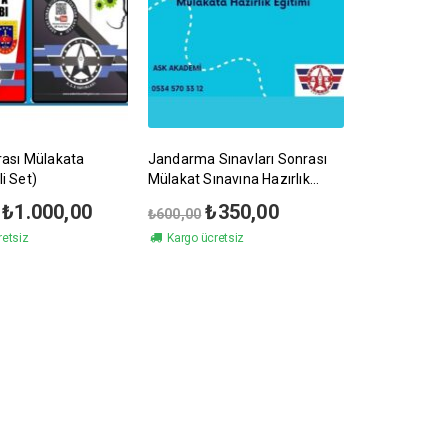
ası Mülakata
Jandarma Sınavları Sonrası
li Set)
Mülakat Sınavına Hazırlık
Eğitimi
Orijinal
Şu
Orijinal
Şu
₺
1.000,00
₺
350,00
₺
600,00
fiyat:
andaki
fiyat:
andaki
retsiz
Kargo ücretsiz
₺1.540,00.
fiyat:
₺600,00.
fiyat:
₺1.000,00.
₺350,00.