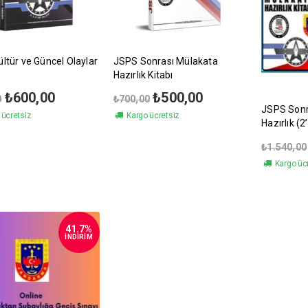
ültür ve Güncel Olaylar
JSPS Sonrası Mülakata
Hazırlık Kitabı
Orijinal
Şu
Orijinal
Şu
₺
600,00
₺
500,00
0
₺
700,00
fiyat:
andaki
fiyat:
andaki
JSPS Sonr
ücretsiz
Kargo ücretsiz
₺850,00.
fiyat:
₺700,00.
fiyat:
Hazırlık (2’
₺600,00.
₺500,00.
₺
1.540,00
Kargo üc
41.7%
İNDİRİM