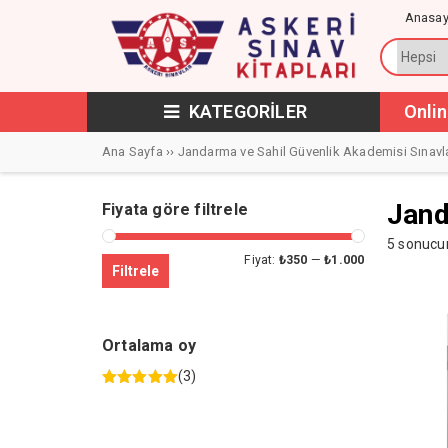
Anasay
KATEGORİLER
Onlin
Ana Sayfa
››
Jandarma ve Sahil Güvenlik Akademisi Sınavla
Jand
Fiyata göre filtrele
5 sonucun
En
En
Fiyat:
₺350
—
₺1.000
Filtrele
düşük
yüksek
fiyat
fiyat
Ortalama oy
(3)
5 üzerinden
5
oy aldı